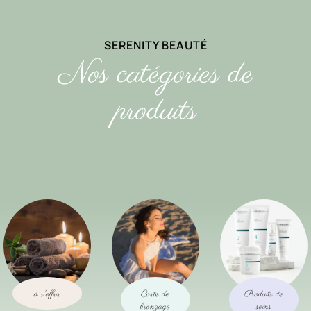
SERENITY BEAUTÉ
Nos catégories de
produits
à s'offrir
Carte de
Produits de
bronzage
soins