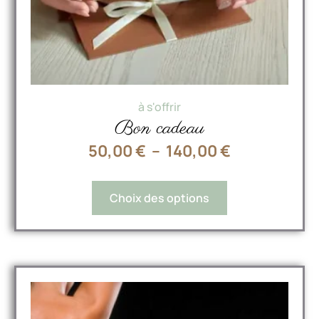
à s'offrir
Bon cadeau
50,00
€
–
140,00
€
Choix des options