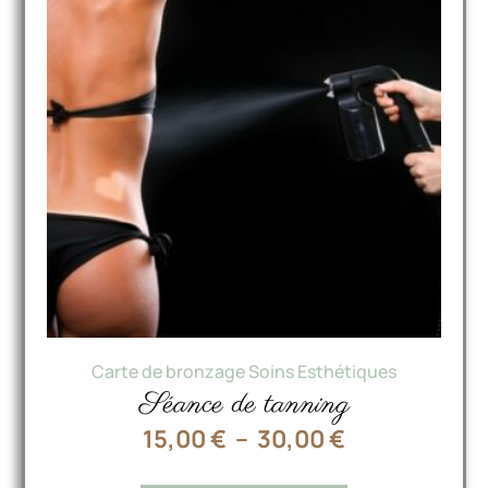
Carte de bronzage
Soins Esthétiques
Séance de tanning
15,00
€
–
30,00
€