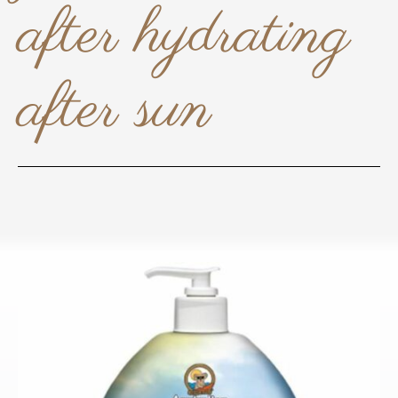
after hydrating
after sun