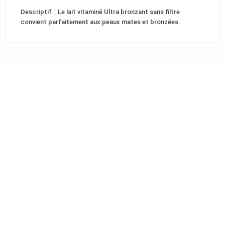
Descriptif : Le lait vitaminé Ultra bronzant sans filtre
convient parfaitement aux peaux mates et bronzées.
Votre centre esthétique en plein
centre-ville d'Amiens