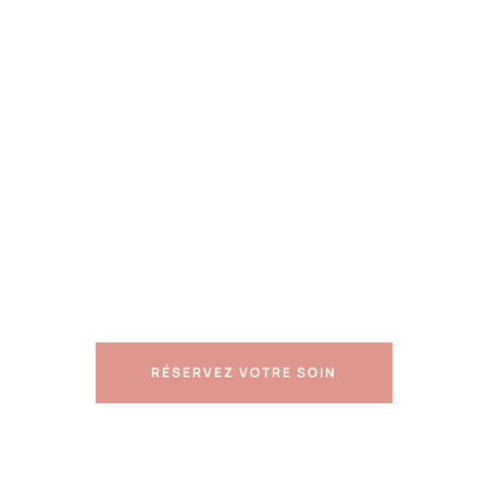
Votre centre esthétique en plein
centre-ville d'Amiens
RÉSERVEZ VOTRE SOIN